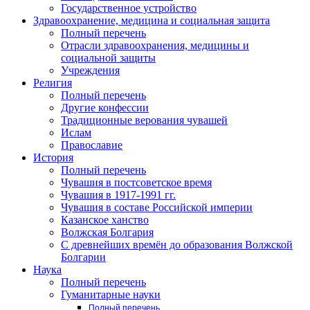
Государственное устройство
Здравоохранение, медицина и социальная защита
Полный перечень
Отрасли здравоохранения, медицины и
социальной защиты
Учреждения
Религия
Полный перечень
Другие конфессии
Традиционные верования чувашей
Ислам
Православие
История
Полный перечень
Чувашия в постсоветское время
Чувашия в 1917-1991 гг.
Чувашия в составе Российской империи
Казанское ханство
Волжская Болгария
С древнейших времён до образования Волжской
Болгарии
Наука
Полный перечень
Гуманитарные науки
Полный перечень