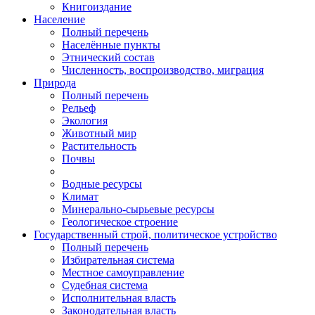
Книгоиздание
Население
Полный перечень
Населённые пункты
Этнический состав
Численность, воспроизводство, миграция
Природа
Полный перечень
Рельеф
Экология
Животный мир
Растительность
Почвы
Водные ресурсы
Климат
Минерально-сырьевые ресурсы
Геологическое строение
Государственный строй, политическое устройство
Полный перечень
Избирательная система
Местное самоуправление
Судебная система
Исполнительная власть
Законодательная власть