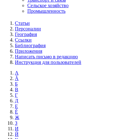
Сельское хозяйство
Промышленность
Статьи
Персоналии
География
Ссылки
Библиография
Приложения
Написать письмо в редакцию
Инструкция для пользователей
А
Ă
Б
В
Г
Д
Е
Ĕ
Ж
З
И
Й