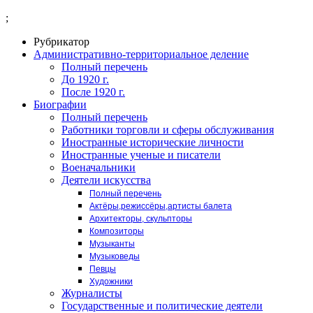
;
Рубрикатор
Административно-территориальное деление
Полный перечень
До 1920 г.
После 1920 г.
Биографии
Полный перечень
Работники торговли и сферы обслуживания
Иностранные исторические личности
Иностранные ученые и писатели
Военачальники
Деятели искусства
Полный перечень
Актёры,режиссёры,артисты балета
Архитекторы, скульпторы
Композиторы
Музыканты
Музыковеды
Певцы
Художники
Журналисты
Государственные и политические деятели