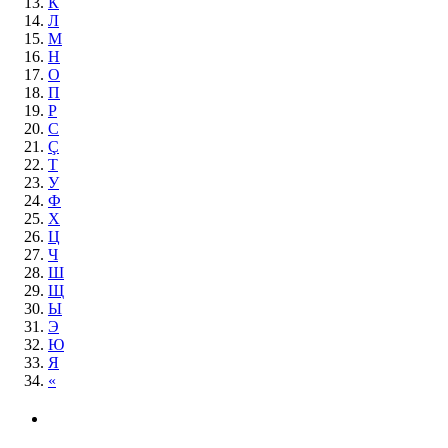
К
Л
М
Н
О
П
Р
С
Ç
Т
У
Ф
Х
Ц
Ч
Ш
Щ
Ы
Э
Ю
Я
«