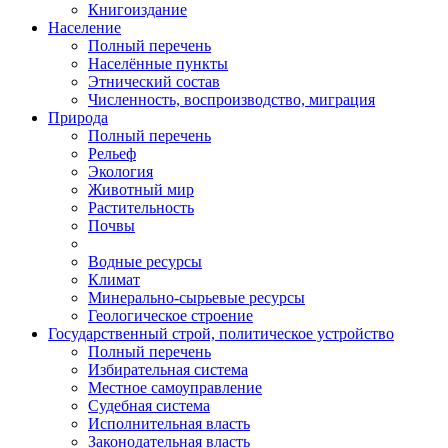
Книгоиздание
Население
Полный перечень
Населённые пункты
Этнический состав
Численность, воспроизводство, миграция
Природа
Полный перечень
Рельеф
Экология
Животный мир
Растительность
Почвы
Водные ресурсы
Климат
Минерально-сырьевые ресурсы
Геологическое строение
Государственный строй, политическое устройство
Полный перечень
Избирательная система
Местное самоуправление
Судебная система
Исполнительная власть
Законодательная власть