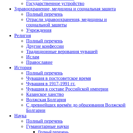
Государственное устройство
Здравоохранение, медицина и социальная защита
Полный перечень
Отрасли здравоохранения, медицины и
социальной защиты
Учреждения
Религия
Полный перечень
Другие конфессии
Традиционные верования чувашей
Ислам
Православие
История
Полный перечень
Чувашия в постсоветское время
Чувашия в 1917-1991 гг.
Чувашия в составе Российской империи
Казанское ханство
Волжская Болгария
С древнейших времён до образования Волжской
Болгарии
Наука
Полный перечень
Гуманитарные науки
Полный перечень