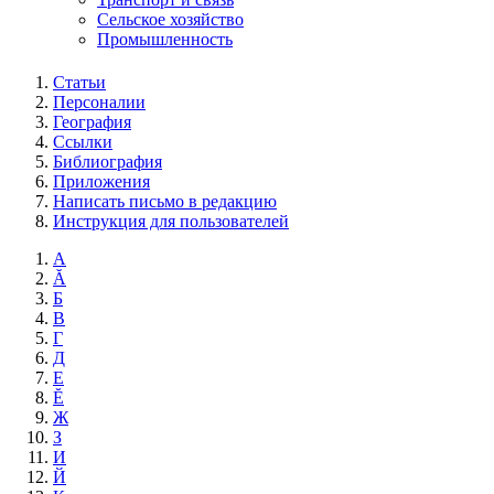
Сельское хозяйство
Промышленность
Статьи
Персоналии
География
Ссылки
Библиография
Приложения
Написать письмо в редакцию
Инструкция для пользователей
А
Ă
Б
В
Г
Д
Е
Ĕ
Ж
З
И
Й