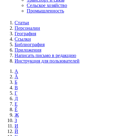
Сельское хозяйство
Промышленность
Статьи
Персоналии
География
Ссылки
Библиография
Приложения
Написать письмо в редакцию
Инструкция для пользователей
А
Ă
Б
В
Г
Д
Е
Ĕ
Ж
З
И
Й