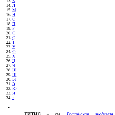
К
Л
М
Н
О
П
Р
С
Ç
Т
У
Ф
Х
Ц
Ч
Ш
Щ
Ы
Э
Ю
Я
«
ГИТИС
– см.
Российская академия