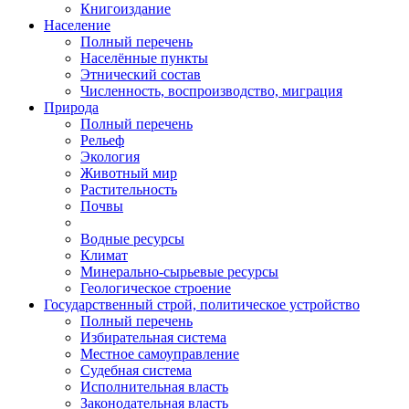
Книгоиздание
Население
Полный перечень
Населённые пункты
Этнический состав
Численность, воспроизводство, миграция
Природа
Полный перечень
Рельеф
Экология
Животный мир
Растительность
Почвы
Водные ресурсы
Климат
Минерально-сырьевые ресурсы
Геологическое строение
Государственный строй, политическое устройство
Полный перечень
Избирательная система
Местное самоуправление
Судебная система
Исполнительная власть
Законодательная власть