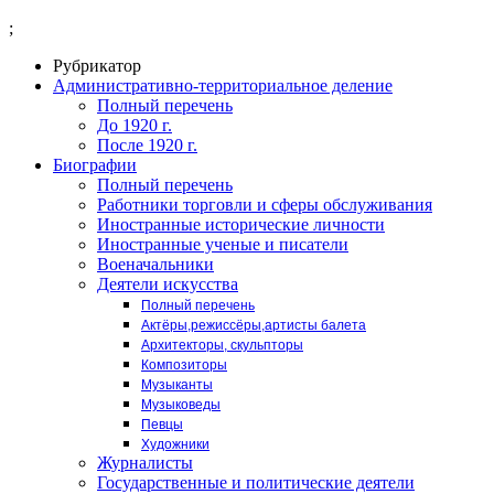
;
Рубрикатор
Административно-территориальное деление
Полный перечень
До 1920 г.
После 1920 г.
Биографии
Полный перечень
Работники торговли и сферы обслуживания
Иностранные исторические личности
Иностранные ученые и писатели
Военачальники
Деятели искусства
Полный перечень
Актёры,режиссёры,артисты балета
Архитекторы, скульпторы
Композиторы
Музыканты
Музыковеды
Певцы
Художники
Журналисты
Государственные и политические деятели