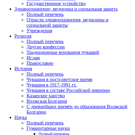
Государственное устройство
Здравоохранение, медицина и социальная защита
Полный перечень
Отрасли здравоохранения, медицины и
социальной защиты
Учреждения
Религия
Полный перечень
Другие конфессии
Традиционные верования чувашей
Ислам
Православие
История
Полный перечень
Чувашия в постсоветское время
Чувашия в 1917-1991 гг.
Чувашия в составе Российской империи
Казанское ханство
Волжская Болгария
С древнейших времён до образования Волжской
Болгарии
Наука
Полный перечень
Гуманитарные науки
Полный перечень