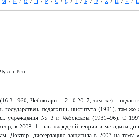
М
Н
О
П
Р
С
Ç
Т
У
Ф
Х
Ц
Ч
Чуваш. Респ.
16.3.1960, Чебоксары – 2.10.2017, там же) – педагог
 государствен. педагогич. института (1981), там же
тел. учреждения №
3 г
. Чебоксары (1981–96). С 199
ессор, в 2008–11 зав. кафедрой теории и методики до
сам. Доктор. диссертацию защитила в 2007 на тему 