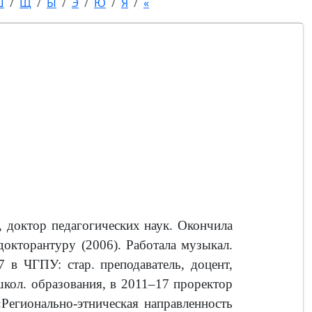
Ш
Щ
Ы
Э
Ю
Я
«
, доктор педагогических наук. Окончила
 докторантуру (2006). Работала музыкал.
7 в ЧГПУ: стар. преподаватель, доцент,
школ. образования,
в 2011–17 проректор
«Регионально-этническая направленность