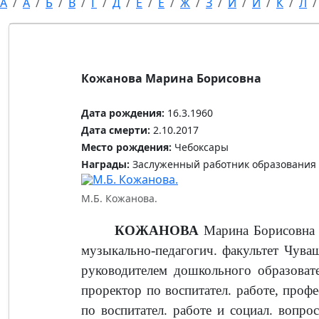
А
Ă
Б
В
Г
Д
Е
Ĕ
Ж
З
И
Й
К
Л
Кожанова Марина Борисовна
Дата рождения:
16.3.1960
Дата смерти:
2.10.2017
Место рождения:
Чебоксары
Награды:
Заслуженный работник образования 
М.Б. Кожанова.
КОЖАНОВА
Марина Борисовна (
музыкально-педагогич. факультет Чуваш.
руководителем дошкольного образова
проректор по воспитател. работе, проф
по воспитател. работе и социал. вопро