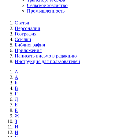
Сельское хозяйство
Промышленность
Статьи
Персоналии
География
Ссылки
Библиография
Приложения
Написать письмо в редакцию
Инструкция для пользователей
А
Ă
Б
В
Г
Д
Е
Ĕ
Ж
З
И
Й