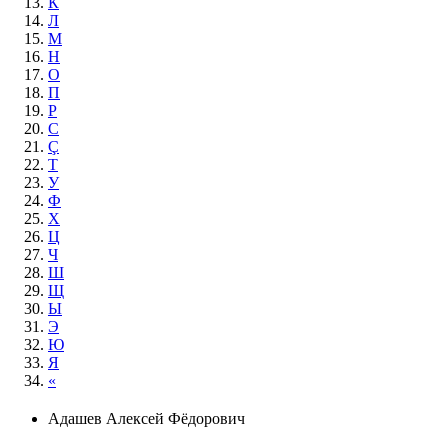
К
Л
М
Н
О
П
Р
С
Ç
Т
У
Ф
Х
Ц
Ч
Ш
Щ
Ы
Э
Ю
Я
«
Адашев Алексей Фёдорович