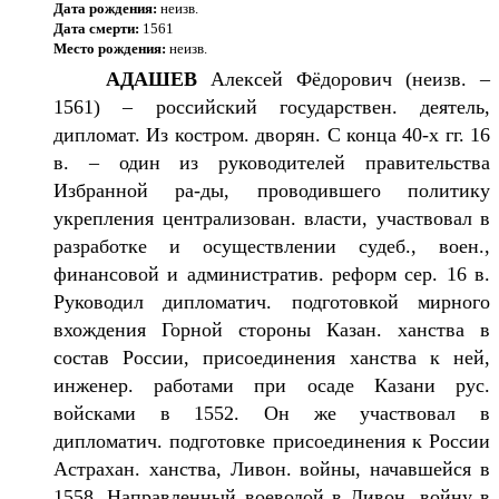
Дата рождения:
неизв.
Дата смерти:
1561
Место рождения:
неизв.
АДАШЕВ
Алексей Фёдорович (неизв. –
1561) – российский государствен. деятель,
дипломат. Из костром. дворян. С конца 40-х гг. 16
в. – один из руководителей правительства
Избранной ра-ды, проводившего политику
укрепления централизован. власти, участвовал в
разработке и осуществлении судеб., воен.,
финансовой и административ. реформ сер. 16 в.
Руководил дипломатич. подготовкой мирного
вхождения Горной стороны Казан. ханства в
состав России, присоединения ханства к ней,
инженер. работами при осаде Казани рус.
войсками в 1552. Он же участвовал в
дипломатич. подготовке присоединения к России
Астрахан. ханства, Ливон. войны, начавшейся в
1558. Направленный воеводой в Ливон. войну в