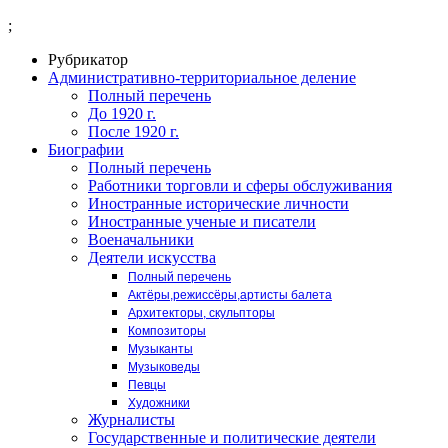
;
Рубрикатор
Административно-территориальное деление
Полный перечень
До 1920 г.
После 1920 г.
Биографии
Полный перечень
Работники торговли и сферы обслуживания
Иностранные исторические личности
Иностранные ученые и писатели
Военачальники
Деятели искусства
Полный перечень
Актёры,режиссёры,артисты балета
Архитекторы, скульпторы
Композиторы
Музыканты
Музыковеды
Певцы
Художники
Журналисты
Государственные и политические деятели