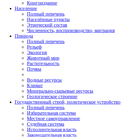
Книгоиздание
Население
Полный перечень
Населённые пункты
Этнический состав
Численность, воспроизводство, миграция
Природа
Полный перечень
Рельеф
Экология
Животный мир
Растительность
Почвы
Водные ресурсы
Климат
Минерально-сырьевые ресурсы
Геологическое строение
Государственный строй, политическое устройство
Полный перечень
Избирательная система
Местное самоуправление
Судебная система
Исполнительная власть
Законодательная власть