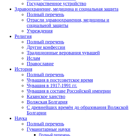
Государственное устройство
Здравоохранение, медицина и социальная защита
Полный перечень
Отрасли здравоохранения, медицины и
социальной защиты
Учреждения
Религия
Полный перечень
Другие конфессии
Традиционные верования чувашей
Ислам
Православие
История
Полный перечень
Чувашия в постсоветское время
Чувашия в 1917-1991 гг.
Чувашия в составе Российской империи
Казанское ханство
Волжская Болгария
С древнейших времён до образования Волжской
Болгарии
Наука
Полный перечень
Гуманитарные науки
Полный перечень