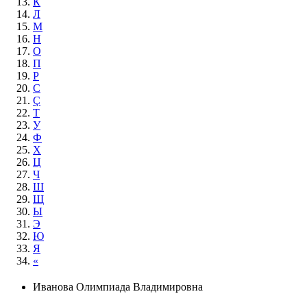
К
Л
М
Н
О
П
Р
С
Ç
Т
У
Ф
Х
Ц
Ч
Ш
Щ
Ы
Э
Ю
Я
«
Иванова Олимпиада Владими­ровна