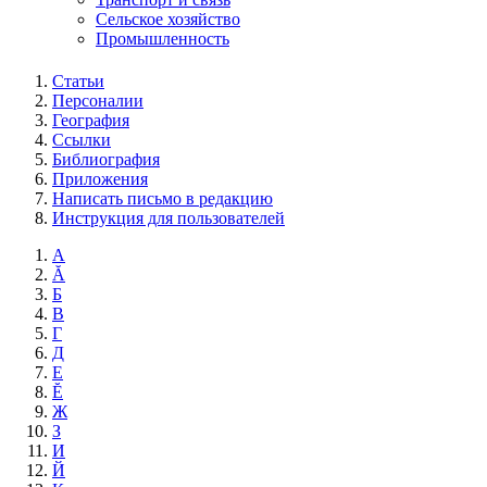
Сельское хозяйство
Промышленность
Статьи
Персоналии
География
Ссылки
Библиография
Приложения
Написать письмо в редакцию
Инструкция для пользователей
А
Ă
Б
В
Г
Д
Е
Ĕ
Ж
З
И
Й