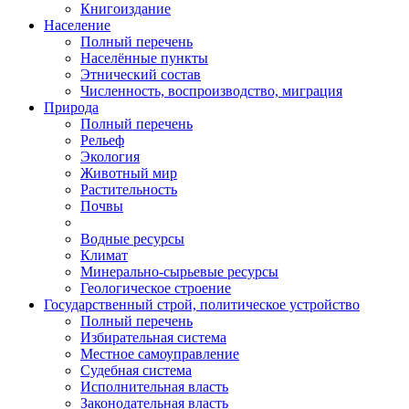
Книгоиздание
Население
Полный перечень
Населённые пункты
Этнический состав
Численность, воспроизводство, миграция
Природа
Полный перечень
Рельеф
Экология
Животный мир
Растительность
Почвы
Водные ресурсы
Климат
Минерально-сырьевые ресурсы
Геологическое строение
Государственный строй, политическое устройство
Полный перечень
Избирательная система
Местное самоуправление
Судебная система
Исполнительная власть
Законодательная власть