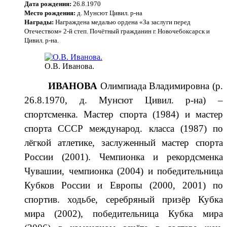
Дата рождения:
26.8.1970
Место рождения:
д. Мунсют Цивил. р-на
Награды:
Награждена медалью ордена «За за­слуги перед
Отечеством» 2-й степ. Почётный гражданин г. Новочебоксарск и
Цивил. р-на.
О.В. Иванова.
ИВАНОВА
Олимпиада Владими­ровна (р.
26.8.1970, д. Мунсют Цивил. р-на) –
спортсменка. Мастер спорта (1984) и мастер
спорта СССР между­народ. класса (1987) по
лёгкой атлетике, заслуженный мастер спорта
России (2001). Чемпионка и рекордсменка
Чува­шии, чемпионка (2004) и победи­тель­ница
Кубков России и Европы (2000, 2001) по
спортив. ходьбе, серебряный призёр Кубка
мира (2002), победительница Кубка мира