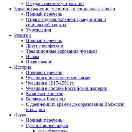
Государственное устройство
Здравоохранение, медицина и социальная защита
Полный перечень
Отрасли здравоохранения, медицины и
социальной защиты
Учреждения
Религия
Полный перечень
Другие конфессии
Традиционные верования чувашей
Ислам
Православие
История
Полный перечень
Чувашия в постсоветское время
Чувашия в 1917-1991 гг.
Чувашия в составе Российской империи
Казанское ханство
Волжская Болгария
С древнейших времён до образования Волжской
Болгарии
Наука
Полный перечень
Гуманитарные науки
Полный перечень