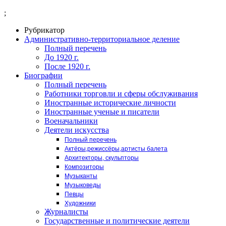
;
Рубрикатор
Административно-территориальное деление
Полный перечень
До 1920 г.
После 1920 г.
Биографии
Полный перечень
Работники торговли и сферы обслуживания
Иностранные исторические личности
Иностранные ученые и писатели
Военачальники
Деятели искусства
Полный перечень
Актёры,режиссёры,артисты балета
Архитекторы, скульпторы
Композиторы
Музыканты
Музыковеды
Певцы
Художники
Журналисты
Государственные и политические деятели