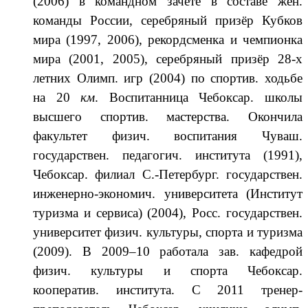
(2006) в ко­мандном зачёте в сос­таве жен­.
команды России, серебряный призёр Кубков
мира (1997, 2006), ре­корд­сменка и чемпионка
мира (2001, 2005), серебряный призёр 28-х
летних Олимп. игр (2004) по спортив. хо­дьбе
на
20
км
. Воспитанница Чебоксар. школы
высшего спор­тив. мастерства. Окончила
факультет физич. воспитания Чуваш.
государствен. педагогич. института (1991),
Чебоксар. филиал С.-Петербург. государствен.
инженерно-экономич. университета (Институт
туризма и сервиса) (2004), Росс. государствен.
университет физич. культуры, спорта и туризма
(2009). В 2009–10 работала зав. кафедрой
физич. культуры и спорта Чебоксар.
кооператив. института. С 2011 тренер-