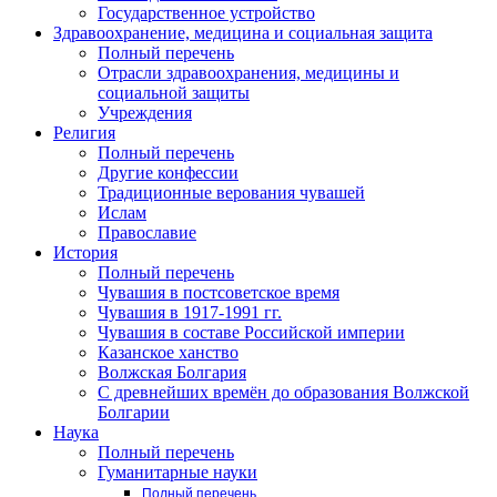
Государственное устройство
Здравоохранение, медицина и социальная защита
Полный перечень
Отрасли здравоохранения, медицины и
социальной защиты
Учреждения
Религия
Полный перечень
Другие конфессии
Традиционные верования чувашей
Ислам
Православие
История
Полный перечень
Чувашия в постсоветское время
Чувашия в 1917-1991 гг.
Чувашия в составе Российской империи
Казанское ханство
Волжская Болгария
С древнейших времён до образования Волжской
Болгарии
Наука
Полный перечень
Гуманитарные науки
Полный перечень