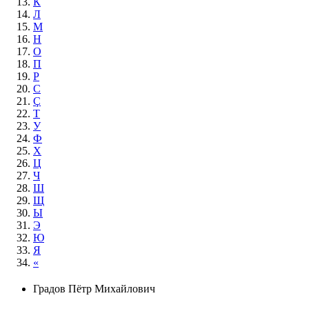
К
Л
М
Н
О
П
Р
С
Ç
Т
У
Ф
Х
Ц
Ч
Ш
Щ
Ы
Э
Ю
Я
«
Градов Пётр Михайлович