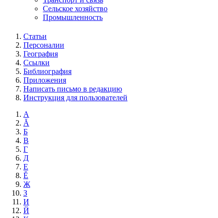
Сельское хозяйство
Промышленность
Статьи
Персоналии
География
Ссылки
Библиография
Приложения
Написать письмо в редакцию
Инструкция для пользователей
А
Ă
Б
В
Г
Д
Е
Ĕ
Ж
З
И
Й