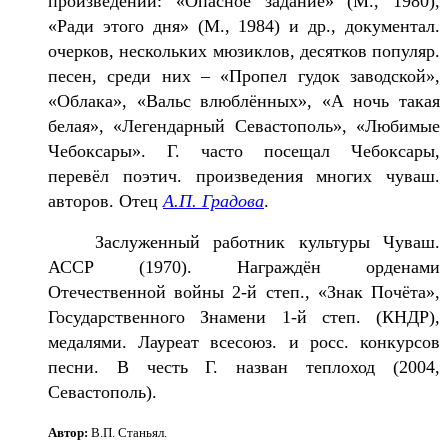
произведений: «Опасное задание» (М., 1980),
«Ради этого дня» (М., 1984) и др., документал.
очерков, нескольких мюзиклов, десятков популяр.
песен, среди них – «Пропел гудок заводской»,
«Облака», «Вальс влюблённых», «А ночь такая
белая», «Легендарный Севастополь», «Любимые
Чебоксары». Г. часто посещал Чебоксары,
перевёл поэтич. произведения многих чуваш.
авторов. Отец
А.П. Градова
.
Заслуженный работник культуры Чуваш.
АССР (1970). Награждён орденами
Отечественной войны 2-й степ., «Знак Почёта»,
Государственного Знамени 1-й степ. (КНДР),
медалями. Лауреат всесоюз. и росс. конкурсов
песни. В честь Г. назван теплоход (2004,
Севастополь).
Автор:
В.П. Станьял.