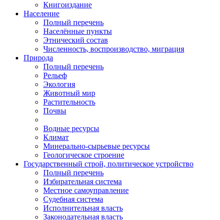
Книгоиздание
Население
Полный перечень
Населённые пункты
Этнический состав
Численность, воспроизводство, миграция
Природа
Полный перечень
Рельеф
Экология
Животный мир
Растительность
Почвы
Водные ресурсы
Климат
Минерально-сырьевые ресурсы
Геологическое строение
Государственный строй, политическое устройство
Полный перечень
Избирательная система
Местное самоуправление
Судебная система
Исполнительная власть
Законодательная власть