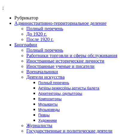
;
Рубрикатор
Административно-территориальное деление
Полный перечень
До 1920 г.
После 1920 г.
Биографии
Полный перечень
Работники торговли и сферы обслуживания
Иностранные исторические личности
Иностранные ученые и писатели
Военачальники
Деятели искусства
Полный перечень
Актёры,режиссёры,артисты балета
Архитекторы, скульпторы
Композиторы
Музыканты
Музыковеды
Певцы
Художники
Журналисты
Государственные и политические деятели