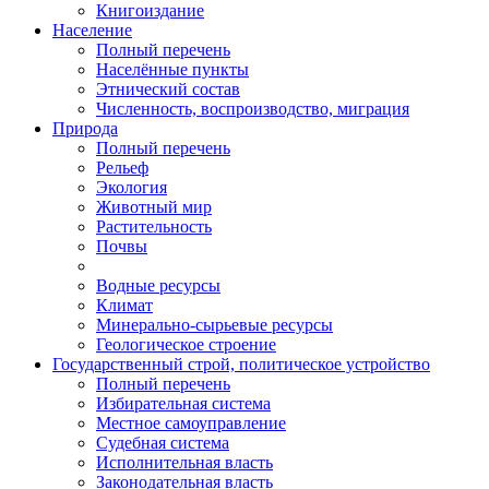
Книгоиздание
Население
Полный перечень
Населённые пункты
Этнический состав
Численность, воспроизводство, миграция
Природа
Полный перечень
Рельеф
Экология
Животный мир
Растительность
Почвы
Водные ресурсы
Климат
Минерально-сырьевые ресурсы
Геологическое строение
Государственный строй, политическое устройство
Полный перечень
Избирательная система
Местное самоуправление
Судебная система
Исполнительная власть
Законодательная власть