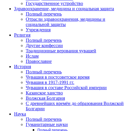
Государственное устройство
Здравоохранение, медицина и социальная защита
Полный перечень
Отрасли здравоохранения, медицины и
социальной защиты
Учреждения
Религия
Полный перечень
Другие конфессии
Традиционные верования чувашей
Ислам
Православие
История
Полный перечень
Чувашия в постсоветское время
Чувашия в 1917-1991 гг.
Чувашия в составе Российской империи
Казанское ханство
Волжская Болгария
С древнейших времён до образования Волжской
Болгарии
Наука
Полный перечень
Гуманитарные науки
Полный перечень