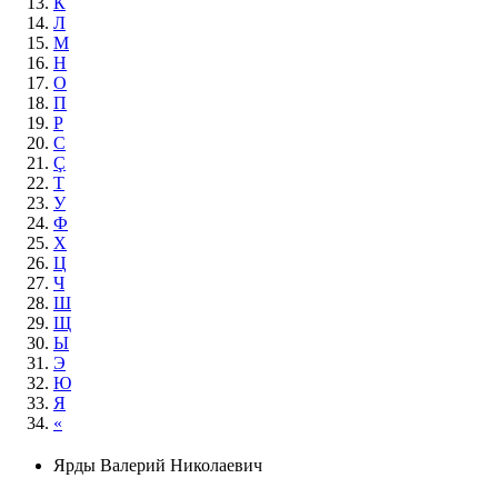
К
Л
М
Н
О
П
Р
С
Ç
Т
У
Ф
Х
Ц
Ч
Ш
Щ
Ы
Э
Ю
Я
«
Ярды Валерий Николаевич