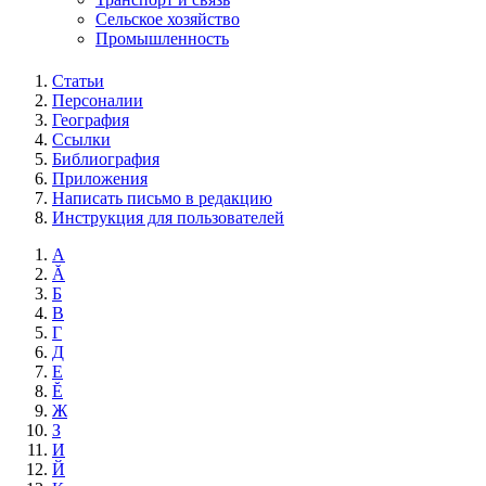
Сельское хозяйство
Промышленность
Статьи
Персоналии
География
Ссылки
Библиография
Приложения
Написать письмо в редакцию
Инструкция для пользователей
А
Ă
Б
В
Г
Д
Е
Ĕ
Ж
З
И
Й