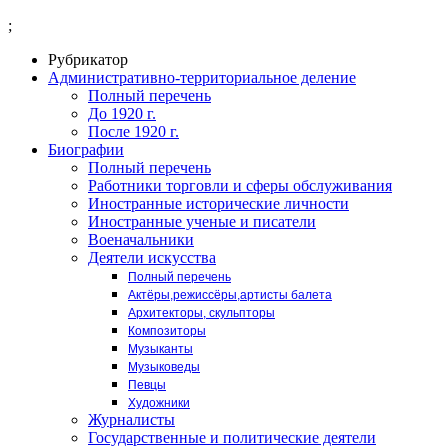
;
Рубрикатор
Административно-территориальное деление
Полный перечень
До 1920 г.
После 1920 г.
Биографии
Полный перечень
Работники торговли и сферы обслуживания
Иностранные исторические личности
Иностранные ученые и писатели
Военачальники
Деятели искусства
Полный перечень
Актёры,режиссёры,артисты балета
Архитекторы, скульпторы
Композиторы
Музыканты
Музыковеды
Певцы
Художники
Журналисты
Государственные и политические деятели