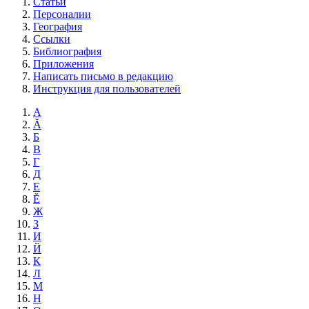
Статьи
Персоналии
География
Ссылки
Библиография
Приложения
Написать письмо в редакцию
Инструкция для пользователей
А
Ă
Б
В
Г
Д
Е
Ĕ
Ж
З
И
Й
К
Л
М
Н