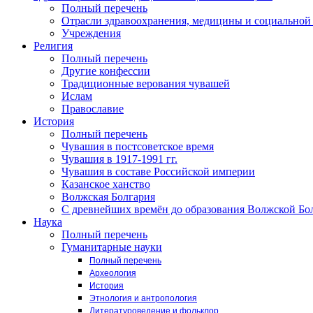
Полный перечень
Отрасли здравоохранения, медицины и социальной
Учреждения
Религия
Полный перечень
Другие конфессии
Традиционные верования чувашей
Ислам
Православие
История
Полный перечень
Чувашия в постсоветское время
Чувашия в 1917-1991 гг.
Чувашия в составе Российской империи
Казанское ханство
Волжская Болгария
С древнейших времён до образования Волжской Бо
Наука
Полный перечень
Гуманитарные науки
Полный перечень
Археология
История
Этнология и антропология
Литературоведение и фольклор