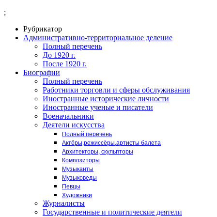
;
Рубрикатор
Административно-территориальное деление
Полный перечень
До 1920 г.
После 1920 г.
Биографии
Полный перечень
Работники торговли и сферы обслуживания
Иностранные исторические личности
Иностранные ученые и писатели
Военачальники
Деятели искусства
Полный перечень
Актёры,режиссёры,артисты балета
Архитекторы, скульпторы
Композиторы
Музыканты
Музыковеды
Певцы
Художники
Журналисты
Государственные и политические деятели