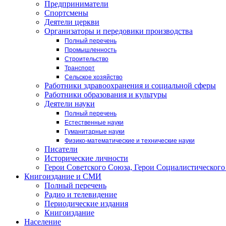
Предприниматели
Спортсмены
Деятели церкви
Организаторы и передовики производства
Полный перечень
Промышленность
Строительство
Транспорт
Сельское хозяйство
Работники здравоохранения и социальной сферы
Работники образования и культуры
Деятели науки
Полный перечень
Естественные науки
Гуманитарные науки
Физико-математические и технические науки
Писатели
Исторические личности
Герои Советского Союза, Герои Социалистического
Книгоиздание и СМИ
Полный перечень
Радио и телевидение
Периодические издания
Книгоиздание
Население