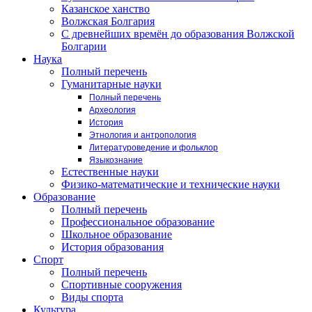
Казанское ханство
Волжская Болгария
С древнейших времён до образования Волжской
Болгарии
Наука
Полный перечень
Гуманитарные науки
Полный перечень
Археология
История
Этнология и антропология
Литературоведение и фольклор
Языкознание
Естественные науки
Физико-математические и технические науки
Образование
Полный перечень
Профессиональное образование
Школьное образование
История образования
Спорт
Полный перечень
Спортивные сооружения
Виды спорта
Культура