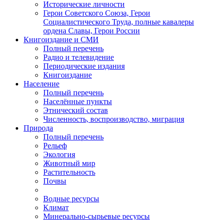
Исторические личности
Герои Советского Союза, Герои
Социалистического Труда, полные кавалеры
ордена Славы, Герои России
Книгоиздание и СМИ
Полный перечень
Радио и телевидение
Периодические издания
Книгоиздание
Население
Полный перечень
Населённые пункты
Этнический состав
Численность, воспроизводство, миграция
Природа
Полный перечень
Рельеф
Экология
Животный мир
Растительность
Почвы
Водные ресурсы
Климат
Минерально-сырьевые ресурсы