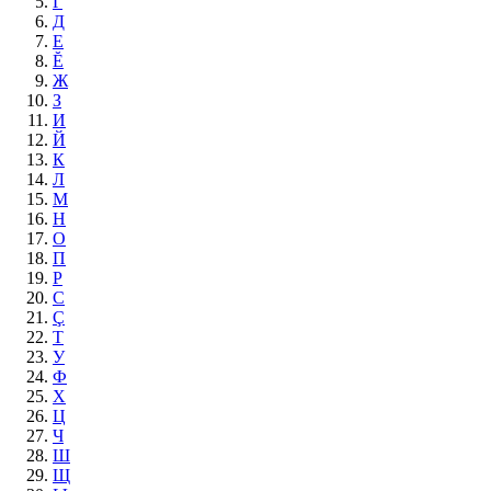
Г
Д
Е
Ĕ
Ж
З
И
Й
К
Л
М
Н
О
П
Р
С
Ç
Т
У
Ф
Х
Ц
Ч
Ш
Щ