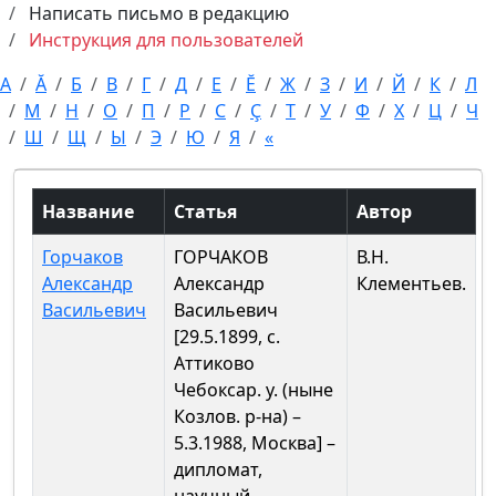
Написать письмо в редакцию
Инструкция для пользователей
А
Ă
Б
В
Г
Д
Е
Ĕ
Ж
З
И
Й
К
Л
М
Н
О
П
Р
С
Ç
Т
У
Ф
Х
Ц
Ч
Ш
Щ
Ы
Э
Ю
Я
«
Название
Статья
Автор
Горчаков
ГОРЧАКОВ
В.Н.
Александр
Александр
Клементьев.
Васильевич
Васильевич
[29.5.1899, с.
Аттиково
Чебоксар. у. (ныне
Козлов. р-на) –
5.3.1988, Москва] –
дипломат,