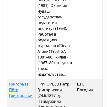
(1981). Окончил
Чуваш.
государствен.
педагогич.
институт (1954).
Работал в
редакциях
журналов «Тăван
Атăл» (1963–67,
1981–88), «Ялав»
(1967–80), в Чуваш.
книж.
издательстве....
Григорьев
ГРИГОРЬЕВ Пётр
Е.П.
Пётр
Григорьевич
Погодин.
Григорьевич
[24.6.1897, д.
Паймурзино