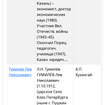
Казань) –
экономист, доктор
экономических
наук (1980).
Участник Вел.
Отечеств. войны
(1943–45).
Окончил Порец.
педагогич.
училище (1947),
Казан. юридич....
Гумилёв Лев
Л.Н. Гумилёв.
А.П.
Николаевич
ГУМИЛЁВ Лев
Хузангай.
Николаевич
[1.10.1912,
Царское Село
близ Петербурга
(ныне г. Пушкин