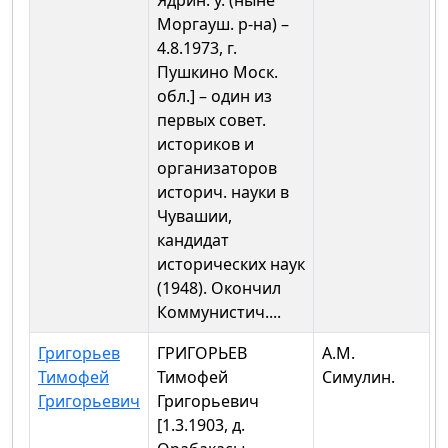
Ядрин. у. (ныне
Моргауш. р-на) –
4.8.1973, г.
Пушкино Моск.
обл.] – один из
первых совет.
историков и
организаторов
историч. науки в
Чувашии,
кандидат
исторических наук
(1948). Окончил
Коммунистич....
Григорьев
ГРИГОРЬЕВ
А.М.
Тимофей
Тимофей
Симулин.
Григорьевич
Григорьевич
[1.3.1903, д.