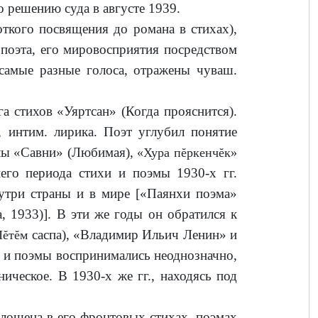
 решению суда в августе 1939.
кого посвящения до романа в стихах),
 поэта, его мировосприятия посредством
 самые разные голоса, отражены чуваш.
 стихов «Уяртсан» (Когда прояснится).
 интим. ли­рика. Поэт углубил понятие
иклы «Савни» (Любимая),
«Хура пĕркенчĕк»
го периода стихи и поэмы 1930-х гг.
нутри страны и в мире [«Паянхи поэма»
, 1933)]. В эти же годы он обратился к
саспа), «Владимир Ильич Ленин» и
ĕ­тĕм
и и поэмы воспринимались неоднозначно,
ническое. В 1930-х же гг., находясь под
ощена в его фронтовых стихах, поэмах