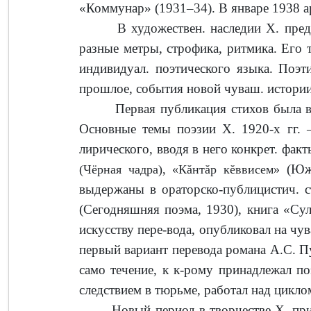
«Коммунар» (1931–34). В январе 1938 а
В художествен. наследии Х. предста
разные метры, строфика, ритмика. Его 
индивидуал. поэтического языка. Поэт
прошлое, события новой чуваш. истории,
Первая публикация стихов была в жур
Основные темы поэзии Х. 1920-х гг. –
лирического, вводя в него конкрет. фак
(Южн
(Чёрная чадра), «Кăнтăр кĕввисем»
выдержаны в ораторско-публицистич. с
(Сегодняшняя поэма, 1930), книга «Сул
искусству пере­-вода, опубликовал на ч
первый вариант перевода ро­мана А.С. 
само течение, к к-рому принадлежал поэ
следствием в тюрьме, работал над цикл
Новый период в творчестве Х. пришё