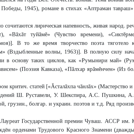
 Победы, 1945), романе в стихах «Аптраман тавраш» 
сочитаются лирическая напевность, живая народ. реч
), «Вăхăт туйăмĕ» (Чувство времени), «Сиктĕрме
оя)]. В то же время творчество поэта тяготело к
 (Вздыбленные волны, 1963)]. В полную силу начал
гли в основу таких циклов, как «Румынири май» (Ру
ввисем» (Поэзия Кавказа), «Пăлхар ярăмĕнчен» (Из бо
 критич. статей [«Ăсталăхпа чăнлăх» (Мастерство и 
ведений Ш. Руставели, У. Шекспира, А.С. Пушкина, А
й, грузин., болгар. и украин. поэтов и т.д. Ряд про
реат Государственной премии Чуваш. АССР им. К.
ждён орденами Трудового Красного Знамени (дважды)