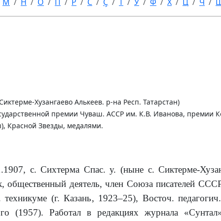
М
Н
О
П
Р
С
Ç
Т
У
Ф
Х
Ц
Ч
 Сиктерме-Хузангаево Алькеев. р-на Респ. Татарстан)
ударственной премии Чуваш. АССР им. К.В. Иванова, премии 
), Красной Звезды, медалями.
.1907, с. Сихтерма Спас. у. (ныне с. Сиктерме-Хузан
ик, общественный деятель, член Союза писателей ССС
 техникуме (г. Казань, 1923–25), Восточ. педагогич
го (1957). Работал в редакциях журнала «Сунтал