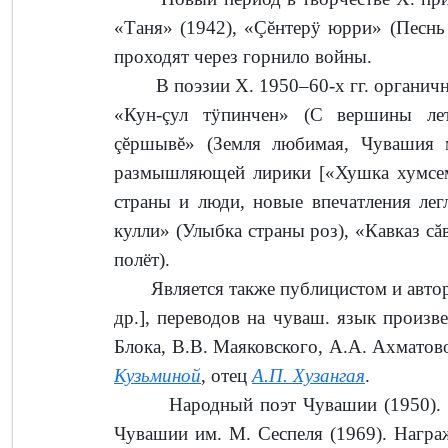
«Таня» (1942), «Çĕнтерÿ юрри» (Песнь
проходят через горнило войны.
В поэзии Х. 1950–60-х гг. органично 
«Кун-çул тÿпинчен» (С вершины лет
çĕршывĕ» (Земля любимая, Чувашия м
размышляющей лирики [«Хушка хумсем»
страны и люди, новые впечатления ле
кулли» (Улыбка страны роз), «Кавказ сă
полёт).
Является также публицистом и автором
др.], переводов на чуваш. язык произ
Блока, В.В. Маяковского, А.А. Ахматово
Кузьминой
, отец
А.П. Хузангая
.
Народный поэт Чувашии (1950). Лау
Чувашии им. М. Сеспеля (1969). Награ