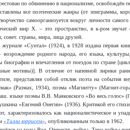
рестован по обвинению в национализме, освобождён по
влены все поэтические жанры (от эпи­граммы, корот
творчество самоорганизуется вокруг личности самого
ический мир Х. – это пространство, в к-ром звучат
 совет. страны, мира, лица друзей.
нале «Сунтал» (1924), в 1928 издана первая книга
 возрождение родного народа, его языка, культуры,
ты биографии и впечатления от поездок по стране [ц
ые мотивы)]. В отличие от напевной лирики ранне
тиле, представляя собой отклик поэта на события в
мак» (Размах, 1934), поэма «Магнитту» (Магнит-гора
уваш. языке поэмы В.В. Маяковского «Во весь голос» (
П
Пушкина «Евгений Онегин» (1936). Критикой его стих
т, характеризовалось как националистическое и упад
ом
«Тилли юррисем»
, опубликованным только в 1962.
лся на годы Вел. Отечеств. войны. Тема войны вопл