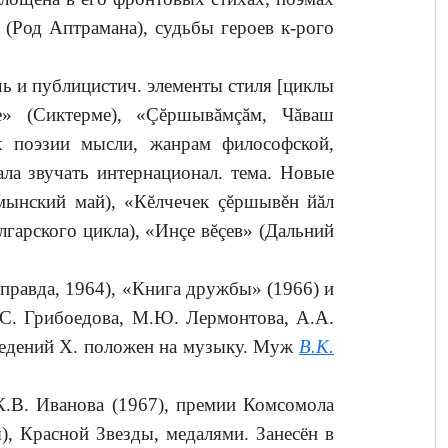
(Род Аптрамана), судьбы героев к-рого
ь и публицистич. элементы стиля [циклы
» (Сиктерме), «Çĕр­шывăмçăм, Чăваш
 поэ­зии мысли, жанрам философской,
а звучать интернационал. тема. Новые
мынский май), «Кĕлчечек çĕршывĕн йăл
лгарского цикла), «Инçе вĕçев» (Дальний
правда, 1964), «Книга дружбы» (1966) и
.С. Грибоедова, М.Ю. Лермонтова, А.А.
изведений Х. положен на музыку. Муж
В.К.
В. Иванова (1967), премии Комсомола
, Красной Звезды, медалями. Занесён в