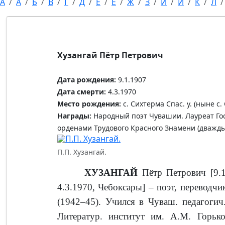
А
Ă
Б
В
Г
Д
Е
Ĕ
Ж
З
И
Й
К
Л
Хузангай Пётр Петрович
Дата рождения:
9.1.1907
Дата смерти:
4.3.1970
Место рождения:
с. Сихтерма Спас. у. (ныне с.
Награды:
Народный поэт Чувашии. Лауреат Гос
орденами Трудового Красного Знамени (дважды
П.П. Хузангай.
ХУЗАНГАЙ
Пётр Петрович [9.1
4.3.1970, Чебоксары] – по­эт, переводч
(1942–45). Учился в Чуваш. педагогич.
Литератур. институт им. А.М. Горько