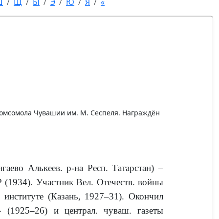
Ш
Щ
Ы
Э
Ю
Я
«
Комсомола Чувашии им. М. Сеспеля. Награждён
гаево Алькеев. р-на Респ. Татарстан) –
Р (1934). Участник Вел. Отечеств. войны
. институте (Казань, 1927–31). Окончил
» (1925–26) и централ. чуваш. газеты