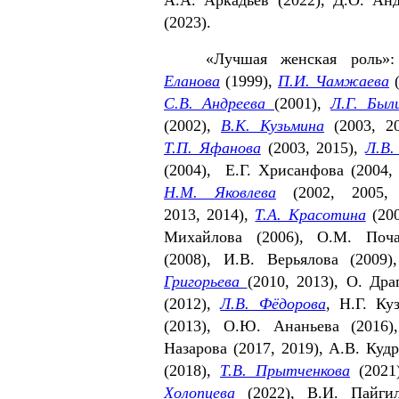
(2023).
«Лучшая женская роль»
Ела­нова
(1999),
П.И. Чамжаева
(
С.В. Андреева
(2001),
Л.Г. Был
(2002),
В.К. Кузьмина
(2003, 2
Т.П. Яфанова
(2003, 2015),
Л.В.
(2004), Е.Г. Хрисанфова (2004, 
Н.М. Яковлева
(2002, 2005, 
2013, 2014),
Т.А. Красотина
(200
Михайлова (2006), О.М. Поча
(2008), И.В. Верьялова (2009
Григорьева
(2010, 2013), О. Дра
(2012),
Л.В. Фёдорова
, Н.Г. Ку
(2013), О.Ю. Ананьева (2016)
Назарова (2017, 2019), А.В. Куд
(2018),
Т.В. Прытченкова
(2021
Холопцева
(2022), В.И. Пайги