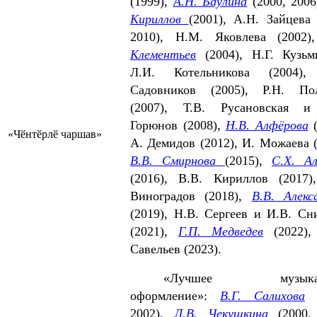
(1999),
А.Н. Баулина
(2000, 200
Кириллов
(2001), А.Н. Зайцева 
2010), Н.М. Яковлева (2002
Клементьев
(2004), Н.Г. Кузь
Л.И. Котельникова (2004),
Садовников (2005), Р.Н. Пол
(2007), Т.В. Русановская и
Горюнов (2008),
Н.В. Алфёрова
(
«Чӗнтӗрлӗ чаршав»
А. Демидов (2012), И. Можаева (
В.В. Смирнова
(2015),
С.Х. Ал
(2016), В.В. Кириллов (2017)
Виноградов (2018),
В.В. Алекс
(2019), Н.В. Сергеев и И.В. Сн
(2021),
Г.П. Медведев
(2022),
Савельев (2023).
«Лучшее музыкал
оформление»:
В.Г. Салихова
(
2002),
Л.В. Че­кушкина
(2000, 