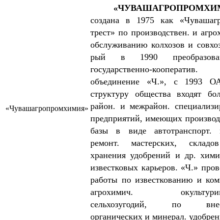
«ЧУВАШАГРОПРОМХИ
создана в 1975 как «Чувашаг
трест» по производствен. и агро
обслуживанию колхозов и совхоз
рый в 1990 преобразов
государственно-кооператив.
объединение «Ч.», с 1993 О
структуру общества входят бо
район. и межрайон. спе­циализи
«Чувашагропромхимия»
предприятий, имеющих производ
базы в виде автотранспорт. 
ремонт. мастерских, складо
хранения удобрений и др. хими
известковых карьеров. «Ч.» пров
работы по известкованию и ком
агрохимич. окультурив
сельхозугодий, по внес
органических и минерал. удобрен