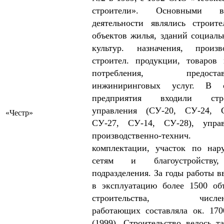
строители». Основными в
деятельности являлись строите
объектов жилья, зданий социаль
культур. назначения, произв
строител. продукции, товаров 
потребления, предостав
инжиниринговых услуг. В с
предприятия входили стро
управления (СУ-20, СУ-24, С
«Честр»
СУ-27, СУ-14, СУ-28), управ
производственно-технич.
комплектации, участок по на
сетям и благоустройству
подразделения. За годы работы в
в эксплуатацию более 1500 об
строительства, численн
работающих составляла ок. 170
(1999). Строительство велось т