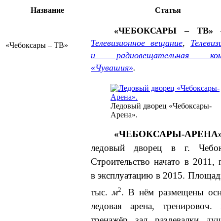
Название
Статья
«ЧЕБОКСАРЫ – ТВ»
–
Телевизионное вещание
,
Телевиз
«Чебоксары – ТВ»
и радиовещательная ком
«Чувашия»
.
Ледовый дворец «Чебоксары-
Арена».
«ЧЕБОКСАРЫ-АРЕНА
ледовый дворец в г. Чебок
Строительство начато в 2011,
в эксплуатацию в 2015. Площад
2
тыс.
м
. В нём размещены осн
ледовая арена, тренировоч. 
тренажёр. зал, раздевалки, ду