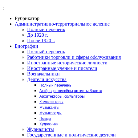
;
Рубрикатор
Административно-территориальное деление
Полный перечень
До 1920 г.
После 1920 г.
Биографии
Полный перечень
Работники торговли и сферы обслуживания
Иностранные исторические личности
Иностранные ученые и писатели
Военачальники
Деятели искусства
Полный перечень
Актёры,режиссёры,артисты балета
Архитекторы, скульпторы
Композиторы
Музыканты
Музыковеды
Певцы
Художники
Журналисты
Государственные и политические деятели