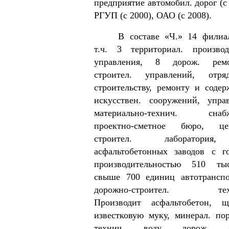
предприятие автомобил. дорог (с 
РГУП (с 2000), ОАО (с 2008).
В составе «Ч.» 14 филиа
т.ч. 3 территориал. производ
управления, 8 дорож. ремо
строител. управлений, отр
строительству, ремонту и соде
искусствен. сооружений, упра
материально-технич. снабж
проектно-сметное бюро, цен
строител. лаборатори
асфальтобетонных заводов с г
производительностью 510 т
свыше 700 единиц автотрансп
дорожно-строител. техн
Производит асфальтобетон, щ
известковую муку, минерал. по
технич. воду, дорож. з