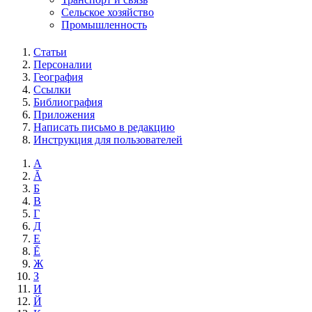
Сельское хозяйство
Промышленность
Статьи
Персоналии
География
Ссылки
Библиография
Приложения
Написать письмо в редакцию
Инструкция для пользователей
А
Ă
Б
В
Г
Д
Е
Ĕ
Ж
З
И
Й