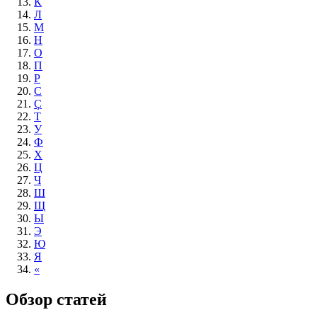
К
Л
М
Н
О
П
Р
С
Ç
Т
У
Ф
Х
Ц
Ч
Ш
Щ
Ы
Э
Ю
Я
«
Обзор статей