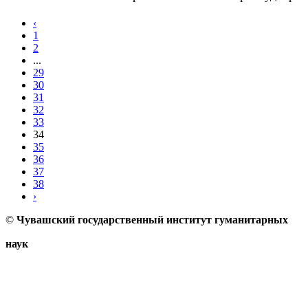
‹
1
2
...
29
30
31
32
33
34
35
36
37
38
›
©
Чувашский государственный институт гуманитарных
наук