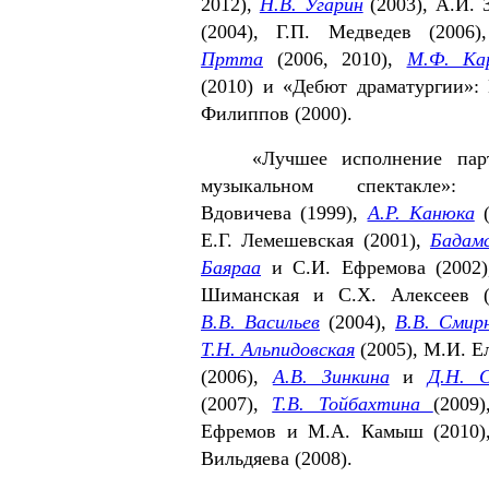
2012),
Н.В. Угарин
(2003), А.И. 
(2004), Г.П. Медведев (2006
Пртта
(2006, 2010),
М.Ф. Ка
(2010) и «Дебют драматургии»:
Филиппов (2000).
«Лучшее исполнение пар
музыкальном спектакле»:
Вдовичева (1999),
А.Р. Канюка
(
Е.Г. Лемешевская
(2001),
Бадам
Баяраа
и С.И. Ефремова (2002)
Шиман­ская и С.Х. Алексеев (
В.В. Васильев
(2004),
В.В. Смир
Т.Н. Альпидовская
(2005), М.И. Е
(2006),
А.В. Зинкина
и
Д.Н. 
(2007),
Т.В. Тойбахтина
(2009)
Ефремов и М.А. Камыш (2010)
Вильдяева (2008).