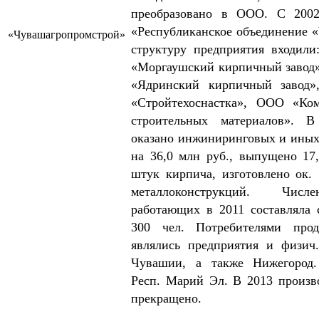
преобразовано в ООО. С 200
«Республиканское объединение «
«Чувашагропромстрой»
структуру предприятия входил
«Моргауш­ский кирпичный завод
«Ядрин­ский кирпичный завод
«Строй­тех­ос­настка», ООО «Ко
строительных материалов». В
оказано инжиниринговых и иных
на 36,0 млн руб., выпущено 17
штук кирпича, изготовлено ок.
металлоконструкций. Числен
работающих в 2011 составляла
300 чел. П
отребителями про
являлись предприятия и физич
Чувашии, а также Нижегород.
Респ. Марий Эл.
В 2013 произв
прекращено.