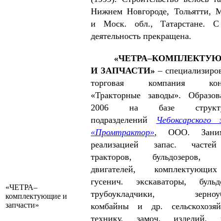
Нижнем Новгороде, Тольятти, 
и Моск. обл., Татарстане. С
деятельность прекращена.
«ЧЕТРА–КОМПЛЕКТУ
И ЗАПЧАСТИ»
– специализиро
торговая компания конц
«Тракторные заводы». Образо
2006 на базе структу
подразделений
Чебоксарского 
«Промтрактор»
, ООО. ­Заним
реализацией запас. часте
тракторов, бульдозеров, д
двигателей, комплектующ
гусенич. экс­каваторы, бульд
«ЧЕТРА–
трубоукладчики, зерноуб
комплектующие и
запчасти»
комбайны и др. сель­скохозяй
технику, замоч. изделий, ч