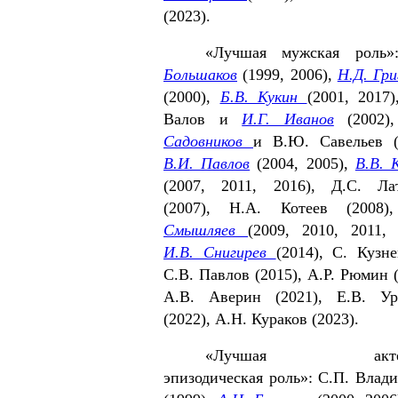
(2023).
«Лучшая мужская роль
Боль­шаков
(1999, 2006),
Н.Д. Гри
(2000),
Б.В. Кукин
(2001, 2017)
Валов и
И.Г. Иванов
(2002)
Садовников
и В.Ю. Савельев (
В.И. Павлов
(2004, 2005),
В.В. 
(2007, 2011, 2016), Д.С. Ла
(2007), Н.А. Котеев (2008
Смышляев
(2009, 2010, 2011, 
И.В. Снигирев
(2014), С. Кузн
С.В. Павлов (2015), А.Р. Рюмин (
А.В. Аверин (2021), Е.В. Ур
(2022), А.Н. Кураков (2023).
«Лучшая актёр
эпизодическая роль»: С.П. Влад