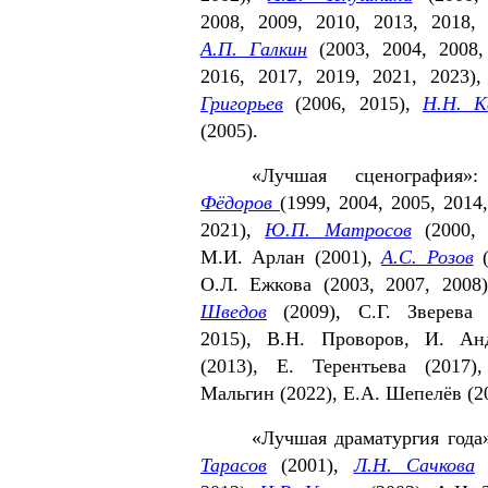
2008, 2009, 2010, 2013, 2018, 
А.П. Галкин
(2003, 2004, 2008,
2016, 2017, 2019, 2021, 2023)
Григорьев
(2006, 2015),
Н.Н. К
(2005).
«Лучшая сценография
Фёдоров
(1999, 2004, 2005, 2014
2021),
Ю.П. Матросов
(2000, 
М.И. Арлан (2001),
А.С. Розов
(
О.Л. Ежкова (2003, 2007, 2008
Шведов
(2009), С.Г. Зверева 
2015), В.Н. Проворов, И. Ан
(2013), Е. Терентьева (2017)
Мальгин (2022), Е.А. Шепелёв (2
«Лучшая драматургия года
Тара­сов
(2001),
Л.Н. Сачкова
(