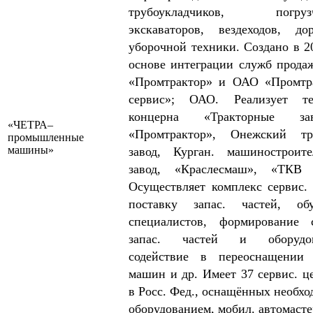
трубоукладчиков, погрузч
экскаваторов, вездеходов, до
уборочной техники. Создано в 2
основе интеграции служб прод
«Пром­трактор» и ОАО «Промтр
сервис»; ОАО. Реализует те
концерна «Тракторные зав
«ЧЕТРА–
«Промтрактор», Онежский тра
промышленные
машины»
завод, Курган. машиностроит
завод, «Краслесмаш», «ТКВ 
Осущест­вляет комплекс сервис. 
поставку запас. частей, обу
специалистов, формирование 
запас. частей и оборудов
содействие в переоснащении 
машин и др. Имеет 37 сервис. ц
в Росс. Фед., оснащённых необх
оборудованием, мобил. автомасте