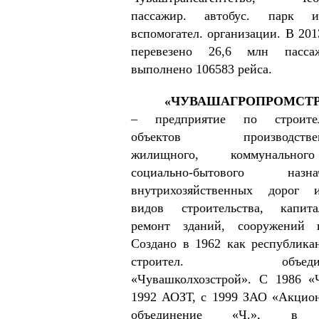
пассажир. автобус. парк 
вспомогател. организации.
В 201
перевезено 26,6 млн пассаж
выполнено 106583 рейса.
«ЧУВАШАГРОПРОМСТ
– предприятие по строител
объектов производствен
жилищного, коммунально
социально-бытового назнач
внутрихо­зяй­ственных дорог
видов строительства, капита
ремонт зданий, сооружений 
Создано в 1962 как республикан
строител. объедин
«Чувашколхозстрой». С 1986 «
1992 АОЗТ, с 1999 ЗАО «Акцио
объединение «Ч.», в 