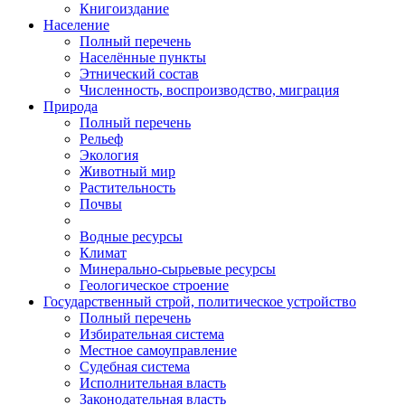
Книгоиздание
Население
Полный перечень
Населённые пункты
Этнический состав
Численность, воспроизводство, миграция
Природа
Полный перечень
Рельеф
Экология
Животный мир
Растительность
Почвы
Водные ресурсы
Климат
Минерально-сырьевые ресурсы
Геологическое строение
Государственный строй, политическое устройство
Полный перечень
Избирательная система
Местное самоуправление
Судебная система
Исполнительная власть
Законодательная власть