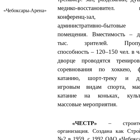
медико-восстановител. ц
«Чебоксары-Арена»
конференц-зал, к
административно-бытовые
помещения. Вместимость – д
тыс. зрителей. Пропус
способность – 120–150 чел. в ч
дворце проводятся трениро
соревнования по хоккею, ф
катанию, шорт-треку и д
игровым видам спорта, мас
катание на коньках, культ
массовые мероприятия.
«ЧЕСТР»
– строител
организация. Создана как Стро
№2 в 1959, с 1992 ОАО «Чебокс