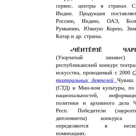
сервис. центры в странах 
Индии. Продукция поставляе
Россию, Индию, ОАЭ, Болг
Румынию, Южную Корею, Зимб
Катар и др. страны.
«ЧĔНТĔРЛĔ ЧАР
(Узорчатый занаве
республиканский конкурс театра
искусства, проводимый с 2000
С
театральных деятелей
Чуваш.
(СТД) и Мин-вом культуры, по
национальностей, информаци
политики и архивного дела Ч
Респ. Победители (лауре
дипломанты) конкурса «
определяются в нескол
номинациях.