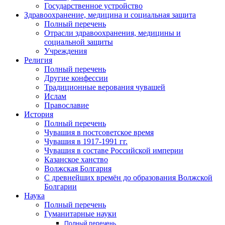
Государственное устройство
Здравоохранение, медицина и социальная защита
Полный перечень
Отрасли здравоохранения, медицины и
социальной защиты
Учреждения
Религия
Полный перечень
Другие конфессии
Традиционные верования чувашей
Ислам
Православие
История
Полный перечень
Чувашия в постсоветское время
Чувашия в 1917-1991 гг.
Чувашия в составе Российской империи
Казанское ханство
Волжская Болгария
С древнейших времён до образования Волжской
Болгарии
Наука
Полный перечень
Гуманитарные науки
Полный перечень