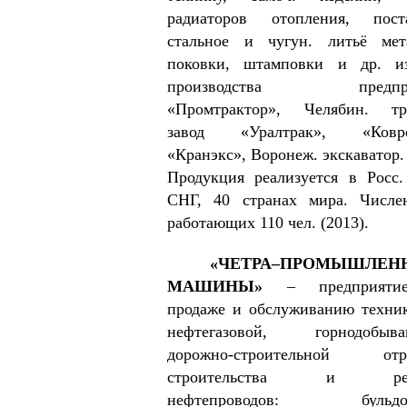
радиаторов отопления, поста
стальное и чугун. литьё мет
поковки, штамповки и др. из
производства предпри
«Промтрактор», Челябин. тра
завод «Урал­трак», «Ковро
«Кранэкс», Воронеж. экскаватор. 
Продукция реализуется в Росс.
СНГ, 40 стра­нах мира. Числе
работающих 110 чел. (2013).
«ЧЕТРА–ПРОМЫШЛЕН
МАШИНЫ»
– предприяти
продаже и обслуживанию техни
нефтегазовой, горнодобыва
дорожно-строительной отра
строительства и рем
нефтепроводов: бульдоз