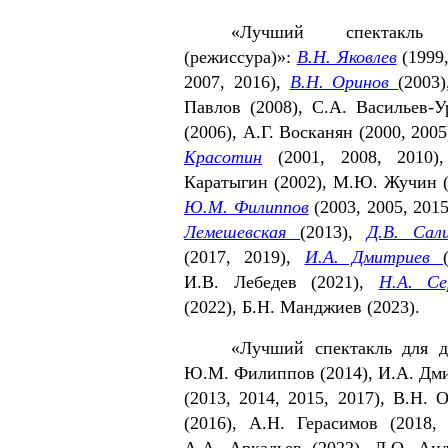
«Лучший спектакль 
(режиссура)»:
В.Н. Яковлев
(1999,
2007, 2016),
В.Н. Оринов
(2003)
Павлов (2008), С.А. Васильев-У
(2006), А.Г. Восканян (2000, 2005
Красотин
(2001, 2008, 2010),
Каратыгин (2002), М.Ю. Жучин (
Ю.М. Филиппов
(2003, 2005, 201
Лемешевская
(2013),
Д.В. Сал
(2017, 2019),
И.А. Дмитриев
И.В. Лебедев (2021),
Н.А. Се
(2022), Б.Н. Манджиев (2023).
«Лучший спектакль для д
Ю.М. Филиппов (2014), И.А. Дм
(2013, 2014, 2015, 2017), В.Н. 
(2016), А.Н. Герасимов (2018, 
А.А. Аркадьев (2022), Д.О. Ан