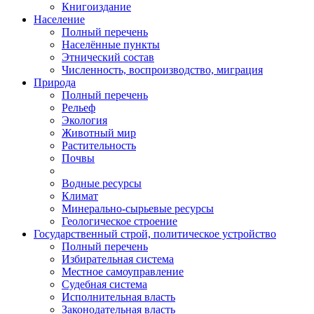
Книгоиздание
Население
Полный перечень
Населённые пункты
Этнический состав
Численность, воспроизводство, миграция
Природа
Полный перечень
Рельеф
Экология
Животный мир
Растительность
Почвы
Водные ресурсы
Климат
Минерально-сырьевые ресурсы
Геологическое строение
Государственный строй, политическое устройство
Полный перечень
Избирательная система
Местное самоуправление
Судебная система
Исполнительная власть
Законодательная власть