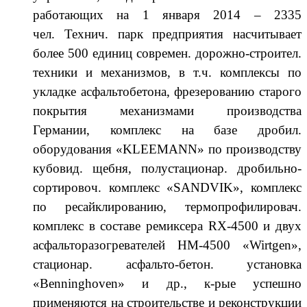
работающих на 1 января 2014 – 2335
чел.
Технич. парк предприятия насчитывает
более 500 единиц современ. дорожно-строител.
техники и механизмов, в т.ч. комплексы по
укладке асфальтобетона, фрезерованию старого
покрытия механизмами производства
Германии, комплекс на базе дробил.
оборудования «KLEEMANN» по производству
кубовид. щебня, полустационар. дробильно-
сортировоч. комплекс «SANDV
I
K», комплекс
по ресайклированию, термопрофилировач.
комплекс в составе ремиксера RX-4500 и двух
асфальторазогревателей НМ-4500 «Wirtgen»,
стационар. асфальто-бетон. установка
«
Benninghoven
» и др.,
к-рые успешно
применяются на строительстве и реконструкции