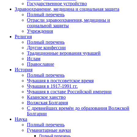
Государственное устройство
Здравоохранение, медицина и социальная защита
Полный перечень
Отрасли здравоохранения, медицины и
социальной защиты
Учреждения
Религия
Полный перечень
Другие конфессии
Традиционные верования чувашей
Ислам
Православие
История
Полный перечень
Чувашия в постсоветское время
Чувашия в 1917-1991 гг.
Чувашия в составе Российской империи
Казанское ханство
Волжская Болгария
С древнейших времён до образования Волжской
Болгарии
Наука
Полный перечень
Гуманитарные науки
Полный перечень