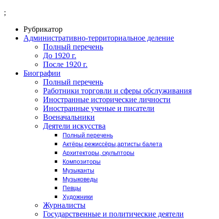
;
Рубрикатор
Административно-территориальное деление
Полный перечень
До 1920 г.
После 1920 г.
Биографии
Полный перечень
Работники торговли и сферы обслуживания
Иностранные исторические личности
Иностранные ученые и писатели
Военачальники
Деятели искусства
Полный перечень
Актёры,режиссёры,артисты балета
Архитекторы, скульпторы
Композиторы
Музыканты
Музыковеды
Певцы
Художники
Журналисты
Государственные и политические деятели