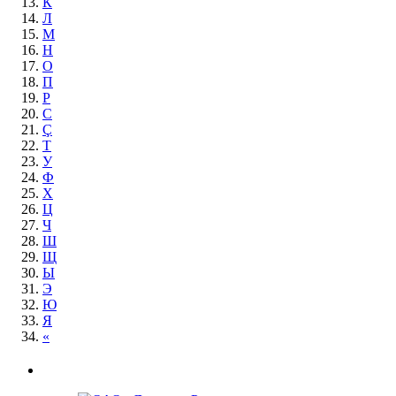
К
Л
М
Н
О
П
Р
С
Ç
Т
У
Ф
Х
Ц
Ч
Ш
Щ
Ы
Э
Ю
Я
«