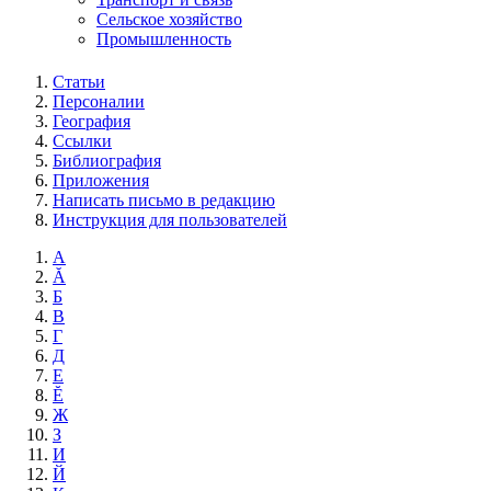
Сельское хозяйство
Промышленность
Статьи
Персоналии
География
Ссылки
Библиография
Приложения
Написать письмо в редакцию
Инструкция для пользователей
А
Ă
Б
В
Г
Д
Е
Ĕ
Ж
З
И
Й